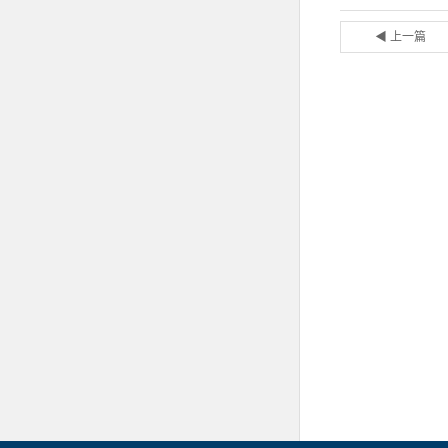
◀ 上一篇