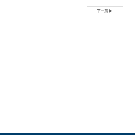
下一篇 ▶